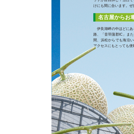
けにも間に合います。ぜ
名古屋からお
伊良湖岬の中ほどにあ
路、「音羽蒲郡IC」ま
間、浜松からでも海沿い
アクセスにもとっても便