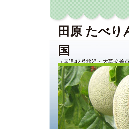
田原 たべり
国
（国道42号線沿・大草交差