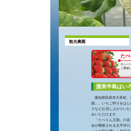
観光農園
たべ
今シー
ご愛顧
渥美半島はい
愛知県田原市大草町、
国」。いちご狩りをはじ
スなどお召し上がりいた
みいただけます。
「たべりん王国」の近
会が開催される太平洋ロ
ットが目白押し！当日で