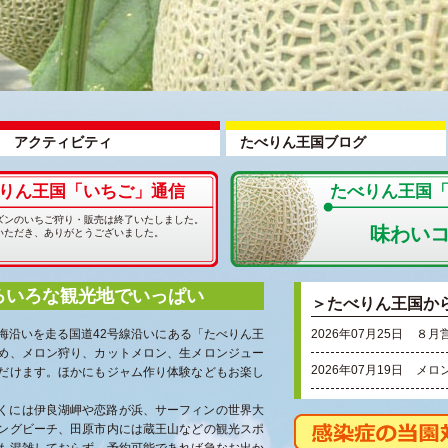
アクティビティ
たべりん王国ブログ
りん王国「いちご」通信
たべりん王国
ズンのいちご狩り・販売は終了いたしました。
味わい
いただき、ありがとうございました。
ろいろな観光地でいっぱい
＞たべりん王国か
海沿いを走る国道42号線沿いにある「たべりん王
2026年07月25日
８月
め、メロン狩り、カットメロン、生メロンジュー
2026年07月19日
メロ
だけます。ほかにもジャム作り体験などもお楽し
くには伊良湖岬や恋路が浜、サーフィンの世界大
ングビーチ、田原市内には蔵王山などの観光スポ
も混雑しておらず、予約可能であれば急なお出か